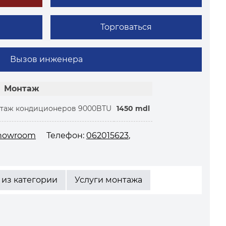
Торговаться
Вызов инженера
Монтаж
нтаж кондиционеров 9000BTU
1450 mdl
 showroom
Телефон:
062015623
,
 из категории
Услуги монтажа