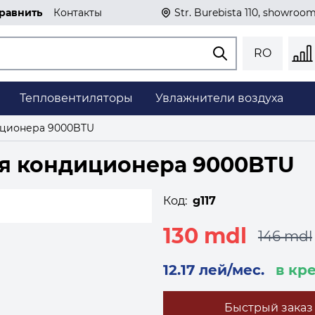
равнить
Контакты
Str. Burebista 110, showroo
RO
Тепловентиляторы
Увлажнители воздуха
иционера 9000BTU
я кондиционера 9000BTU
Код:
g117
130 mdl
146 mdl
12.17 лей/мес.
в кр
Быстрый заказ