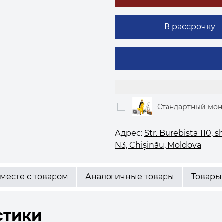
В рассрочку
Стандартный мо
Адрес:
Str. Burebista 110,
N3, Chişinău, Moldova
месте с товаром
Аналогичные товары
Товары
стики